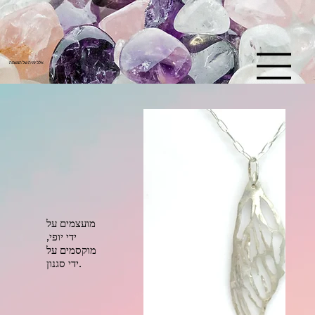
U
L
S
Y
A
אלכימיה של הנשמה
L
M
C
E
H
מועצמים על
ידי יופי,
מוקסמים על
ידי סגנון.