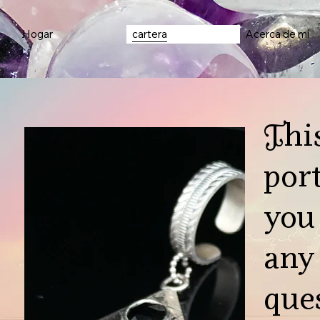
Hogar
cartera
Acerca de mí
Thi
port
you
any
que