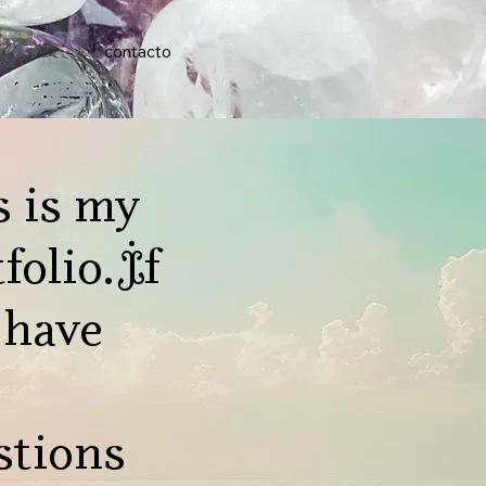
contacto
s is my
folio. If
 have
stions