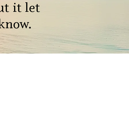
t it let
know.