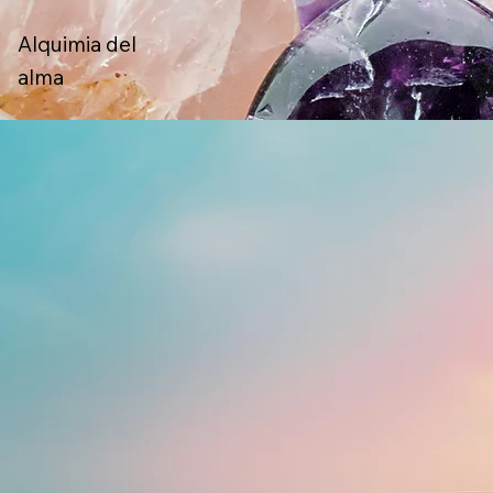
Alquimia del
U
L
S
alma
Y
A
L
M
C
E
H